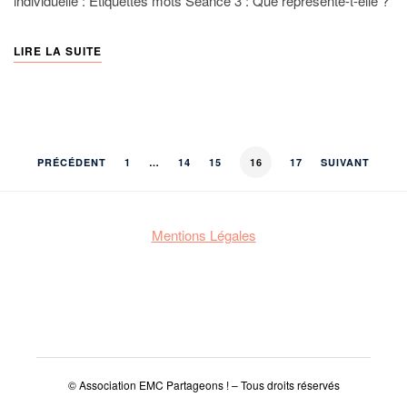
individuelle : Etiquettes mots Séance 3 : Que représente-t-elle ?
LIRE LA SUITE
PRÉCÉDENT
1
…
14
15
16
17
SUIVANT
Mentions Légales
© Association EMC Partageons ! – Tous droits réservés