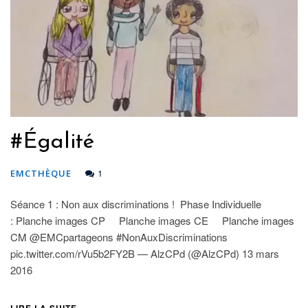
#Égalité
1
EMCTHÈQUE
Séance 1 : Non aux discriminations ! Phase Individuelle
: Planche images CP Planche images CE Planche images
CM @EMCpartageons #NonAuxDiscriminations
pic.twitter.com/rVu5b2FY2B — AlzCPd (@AlzCPd) 13 mars
2016
LIRE LA SUITE