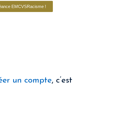
 séance EMCVSRacisme !
éer un compte
, c’est