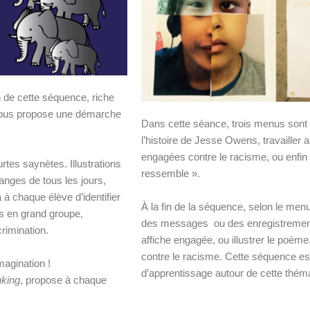
n de cette séquence, riche
 vous propose une démarche
Dans cette séance, trois menus sont
l’histoire de Jesse Owens, travailler au
engagées contre le racisme, ou enfin
rtes saynètes. Illustrations
ressemble ».
nges de tous les jours,
 à chaque élève d’identifier
À la fin de la séquence, selon le menu
és en grand groupe,
des messages ou des enregistrements 
crimination.
affiche engagée, ou illustrer le poème.
contre le racisme. Cette séquence est
magination !
d’apprentissage autour de cette thém
nking
, propose à chaque