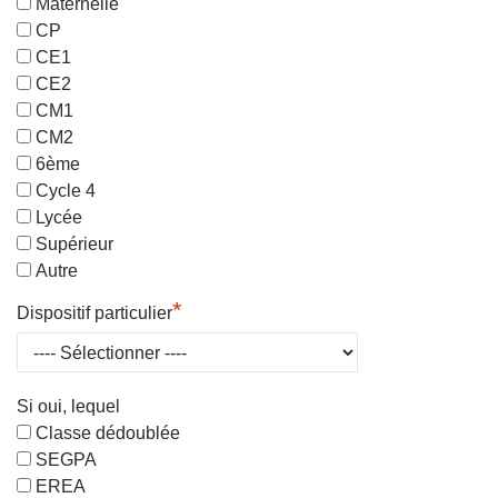
Maternelle
CP
CE1
CE2
CM1
CM2
6ème
Cycle 4
Lycée
Supérieur
Autre
*
Dispositif particulier
Si oui, lequel
Classe dédoublée
SEGPA
EREA