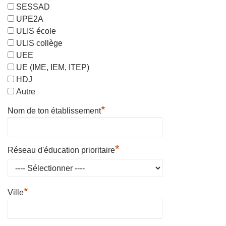
SESSAD
UPE2A
ULIS école
ULIS collège
UEE
UE (IME, IEM, ITEP)
HDJ
Autre
*
Nom de ton établissement
*
Réseau d'éducation prioritaire
*
Ville