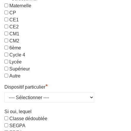
Maternelle
CP
CE1
CE2
CM1
CM2
6ème
Cycle 4
Lycée
Supérieur
Autre
*
Dispositif particulier
Si oui, lequel
Classe dédoublée
SEGPA