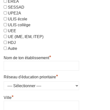
EREA
SESSAD
UPE2A
ULIS école
ULIS collège
UEE
UE (IME, IEM, ITEP)
HDJ
Autre
*
Nom de ton établissement
*
Réseau d'éducation prioritaire
*
Ville