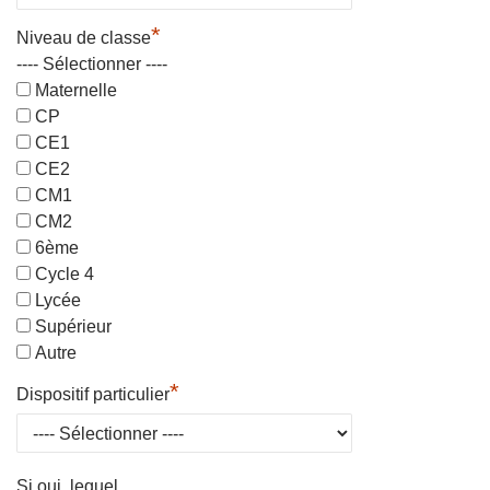
*
Niveau de classe
---- Sélectionner ----
Maternelle
CP
CE1
CE2
CM1
CM2
6ème
Cycle 4
Lycée
Supérieur
Autre
*
Dispositif particulier
Si oui, lequel