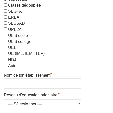
Classe dédoublée
SEGPA
EREA
SESSAD
UPE2A
ULIS école
ULIS collège
UEE
UE (IME, IEM, ITEP)
HDJ
Autre
*
Nom de ton établissement
*
Réseau d'éducation prioritaire