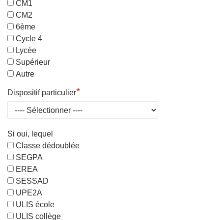
CM1
CM2
6ème
Cycle 4
Lycée
Supérieur
Autre
*
Dispositif particulier
Si oui, lequel
Classe dédoublée
SEGPA
EREA
SESSAD
UPE2A
ULIS école
ULIS collège